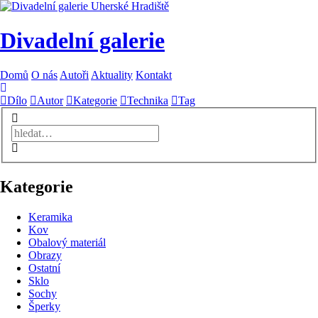
Divadelní galerie
Domů
O nás
Autoři
Aktuality
Kontakt
Dílo
Autor
Kategorie
Technika
Tag
Kategorie
Keramika
Kov
Obalový materiál
Obrazy
Ostatní
Sklo
Sochy
Šperky