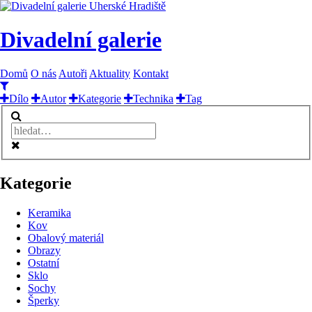
Divadelní galerie
Domů
O nás
Autoři
Aktuality
Kontakt
Dílo
Autor
Kategorie
Technika
Tag
Kategorie
Keramika
Kov
Obalový materiál
Obrazy
Ostatní
Sklo
Sochy
Šperky