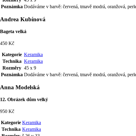
Poznámka
Dodáváme v barvě: červená, tmavě modrá, oranžová, perleť
Andrea Kubínová
Bageta velká
450 Kč
Kategorie
Keramika
Technika
Keramika
Rozměry
45 x 9
Poznámka
Dodáváme v barvě: červená, tmavě modrá, oranžová, perleť
Anna Modelská
12. Obrázek dům velký
950 Kč
Kategorie
Keramika
Technika
Keramika
Rozměry
š 26 v 33