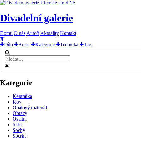
Divadelní galerie
Domů
O nás
Autoři
Aktuality
Kontakt
Dílo
Autor
Kategorie
Technika
Tag
Kategorie
Keramika
Kov
Obalový materiál
Obrazy
Ostatní
Sklo
Sochy
Šperky