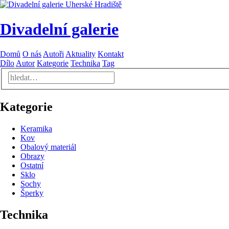
Divadelní galerie
Domů
O nás
Autoři
Aktuality
Kontakt
Dílo
Autor
Kategorie
Technika
Tag
Kategorie
Keramika
Kov
Obalový materiál
Obrazy
Ostatní
Sklo
Sochy
Šperky
Technika