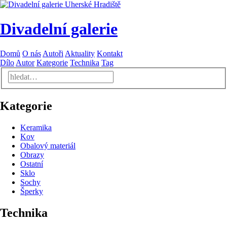
Divadelní galerie
Domů
O nás
Autoři
Aktuality
Kontakt
Dílo
Autor
Kategorie
Technika
Tag
Kategorie
Keramika
Kov
Obalový materiál
Obrazy
Ostatní
Sklo
Sochy
Šperky
Technika