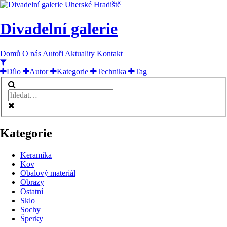
Divadelní galerie
Domů
O nás
Autoři
Aktuality
Kontakt
Dílo
Autor
Kategorie
Technika
Tag
Kategorie
Keramika
Kov
Obalový materiál
Obrazy
Ostatní
Sklo
Sochy
Šperky