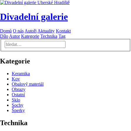
Divadelní galerie
Domů
O nás
Autoři
Aktuality
Kontakt
Dílo
Autor
Kategorie
Technika
Tag
Kategorie
Keramika
Kov
Obalový materiál
Obrazy
Ostatní
Sklo
Sochy
Šperky
Technika