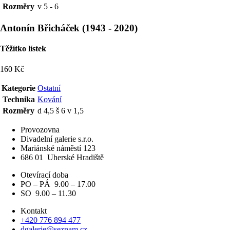
Rozměry
v 5 - 6
Antonín Břicháček
(
1943
-
2020
)
Těžítko lístek
160 Kč
Kategorie
Ostatní
Technika
Kování
Rozměry
d 4,5 š 6 v 1,5
Provozovna
Divadelní galerie s.r.o.
Mariánské náměstí 123
686 01
Uherské Hradiště
Otevírací doba
PO – PÁ 9.00 – 17.00
SO 9.00 – 11.30
Kontakt
+420 776 894 477
dgalerie@seznam.cz