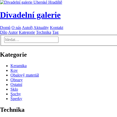
Divadelní galerie
Domů
O nás
Autoři
Aktuality
Kontakt
Dílo
Autor
Kategorie
Technika
Tag
Kategorie
Keramika
Kov
Obalový materiál
Obrazy
Ostatní
Sklo
Sochy
Šperky
Technika