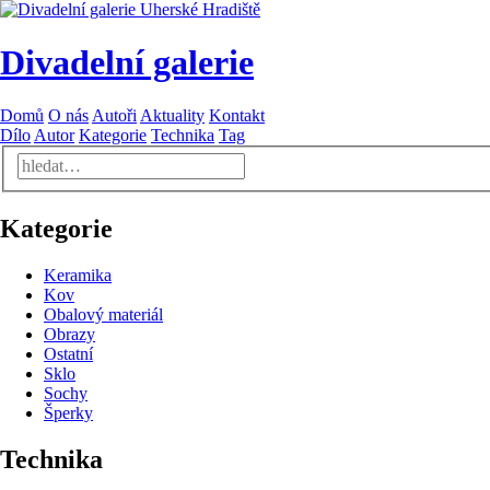
Divadelní galerie
Domů
O nás
Autoři
Aktuality
Kontakt
Dílo
Autor
Kategorie
Technika
Tag
Kategorie
Keramika
Kov
Obalový materiál
Obrazy
Ostatní
Sklo
Sochy
Šperky
Technika