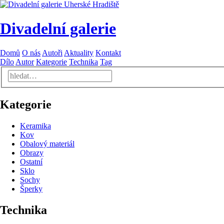
Divadelní galerie
Domů
O nás
Autoři
Aktuality
Kontakt
Dílo
Autor
Kategorie
Technika
Tag
Kategorie
Keramika
Kov
Obalový materiál
Obrazy
Ostatní
Sklo
Sochy
Šperky
Technika