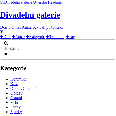
Divadelní galerie
Domů
O nás
Autoři
Aktuality
Kontakt
Dílo
Autor
Kategorie
Technika
Tag
Kategorie
Keramika
Kov
Obalový materiál
Obrazy
Ostatní
Sklo
Sochy
Šperky