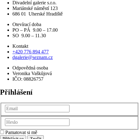
Divadelní galerie s.r.o.
Mariánské náměstí 123
686 01
Uherské Hradiště
Otevírací doba
PO – PÁ 9.00 – 17.00
SO 9.00 – 11.30
Kontakt
+420 776 894 477
dgalerie@seznam.cz
Odpovědná osoba
Veronika Vaškůjová
IČO: 08826757
Přihlášení
Pamatovat si mě
Přihlásit se
Zrušit