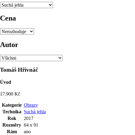
Cena
Autor
Tomáš Hřivnáč
Úvod
17.900 Kč
Kategorie
Obrazy
Technika
Suchá jehla
Rok
2017
Rozměry
64 x 91
Rám
ano