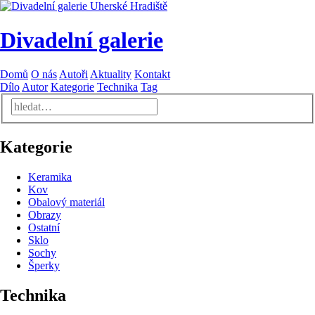
Divadelní galerie
Domů
O nás
Autoři
Aktuality
Kontakt
Dílo
Autor
Kategorie
Technika
Tag
Kategorie
Keramika
Kov
Obalový materiál
Obrazy
Ostatní
Sklo
Sochy
Šperky
Technika