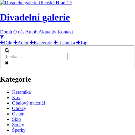
Divadelní galerie
Domů
O nás
Autoři
Aktuality
Kontakt
Dílo
Autor
Kategorie
Technika
Tag
Kategorie
Keramika
Kov
Obalový materiál
Obrazy
Ostatní
Sklo
Sochy
Šperky