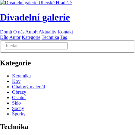
Divadelní galerie
Domů
O nás
Autoři
Aktuality
Kontakt
Dílo
Autor
Kategorie
Technika
Tag
Kategorie
Keramika
Kov
Obalový materiál
Obrazy
Ostatní
Sklo
Sochy
Šperky
Technika