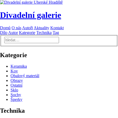
Divadelní galerie
Domů
O nás
Autoři
Aktuality
Kontakt
Dílo
Autor
Kategorie
Technika
Tag
Kategorie
Keramika
Kov
Obalový materiál
Obrazy
Ostatní
Sklo
Sochy
Šperky
Technika