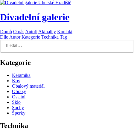
Divadelní galerie
Domů
O nás
Autoři
Aktuality
Kontakt
Dílo
Autor
Kategorie
Technika
Tag
Kategorie
Keramika
Kov
Obalový materiál
Obrazy
Ostatní
Sklo
Sochy
Šperky
Technika