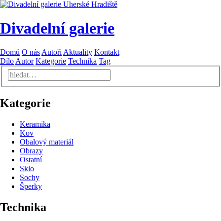
Divadelní galerie
Domů
O nás
Autoři
Aktuality
Kontakt
Dílo
Autor
Kategorie
Technika
Tag
Kategorie
Keramika
Kov
Obalový materiál
Obrazy
Ostatní
Sklo
Sochy
Šperky
Technika